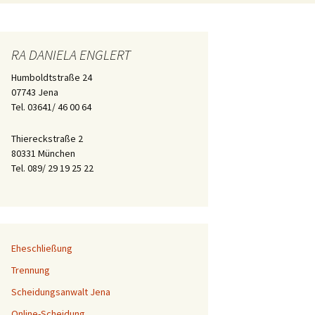
Jena
München
RA DANIELA ENGLERT
Humboldtstraße 24
07743 Jena
Tel. 03641/ 46 00 64
Thiereckstraße 2
80331 München
Tel. 089/ 29 19 25 22
Eheschließung
Trennung
Scheidungsanwalt Jena
Online-Scheidung