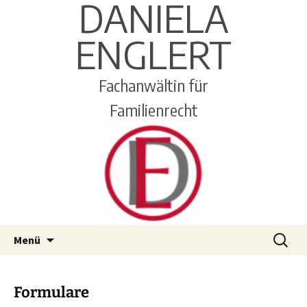
DANIELA
ENGLERT
Fachanwältin für
Familienrecht
Zum
Suchen
Menü
Inhalt
nach:
springen
Formulare