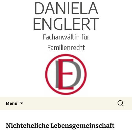
DANIELA
ENGLERT
Fachanwältin für
Familienrecht
Zum
Suchen
Menü
Inhalt
nach:
springen
Nichteheliche Lebensgemeinschaft