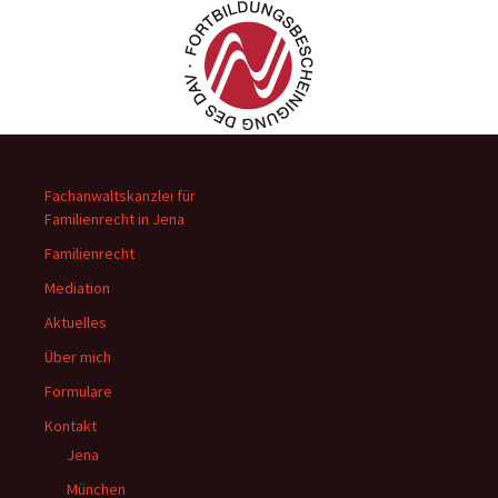
Fachanwaltskanzlei für
Familienrecht in Jena
Familienrecht
Mediation
Aktuelles
Über mich
Formulare
Kontakt
Jena
München