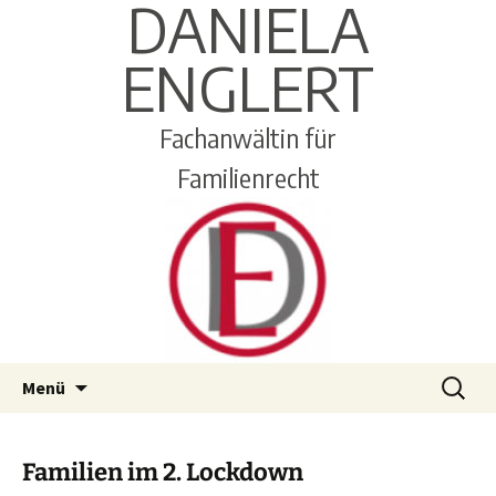
DANIELA
ENGLERT
Fachanwältin für
Familienrecht
Zum
Suchen
Menü
Inhalt
nach:
springen
Familien im 2. Lockdown