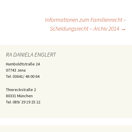
Beitragsnavigation
Informationen zum Familienrecht –
Scheidungsrecht – Archiv 2014
→
RA DANIELA ENGLERT
Humboldtstraße 24
07743 Jena
Tel. 03641/ 46 00 64
Thiereckstraße 2
80331 München
Tel. 089/ 29 19 25 22