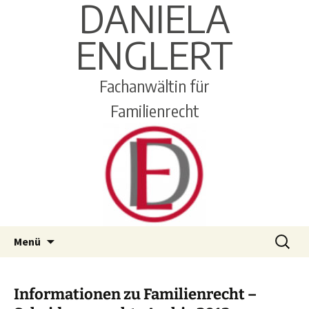
DANIELA
ENGLERT
Fachanwältin für
Familienrecht
Zum
Suchen
Menü
Inhalt
nach:
springen
Informationen zu Familienrecht –