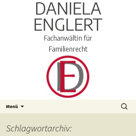
DANIELA
ENGLERT
Fachanwältin für
Familienrecht
Zum
Suchen
Menü
Inhalt
nach:
springen
Schlagwortarchiv: