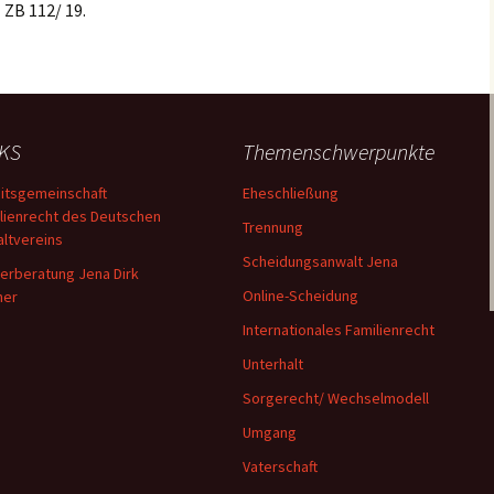
 ZB 112/ 19.
NKS
Themenschwerpunkte
itsgemeinschaft
Eheschließung
lienrecht des Deutschen
Trennung
ltvereins
Scheidungsanwalt Jena
erberatung Jena Dirk
Online-Scheidung
ner
Internationales Familienrecht
Unterhalt
Sorgerecht/ Wechselmodell
Umgang
Vaterschaft