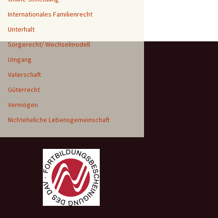
Internationales Familienrecht
Unterhalt
Sorgerecht/ Wechselmodell
Umgang
Vaterschaft
Güterrecht
Vermögen
Nichteheliche Lebensgemeinschaft