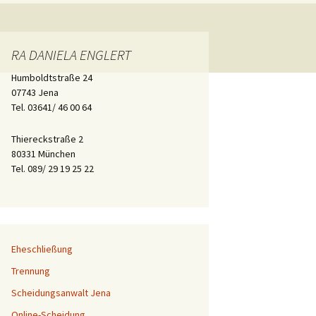
Jena
München
RA DANIELA ENGLERT
Humboldtstraße 24
07743 Jena
Tel. 03641/ 46 00 64
Thiereckstraße 2
80331 München
Tel. 089/ 29 19 25 22
Eheschließung
Trennung
Scheidungsanwalt Jena
Online-Scheidung