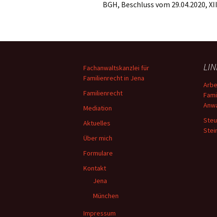
BGH, Beschluss vom 29.04.2020, XII
LI
Fachanwaltskanzlei für
Familienrecht in Jena
Arbe
Familienrecht
Fami
Anwa
Mediation
Steu
Aktuelles
Stei
Über mich
Formulare
Kontakt
Jena
München
Impressum