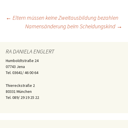
Beitragsnavigation
←
Eltern müssen keine Zweitausbildung bezahlen
Namensänderung beim Scheidungskind
→
RA DANIELA ENGLERT
Humboldtstraße 24
07743 Jena
Tel. 03641/ 46 00 64
Thiereckstraße 2
80331 München
Tel. 089/ 29 19 25 22