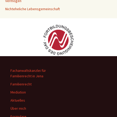
Vermögen
Nichteheliche Lebensgemeinschaft
Fachanwaltskanzlei für
Familienrecht in Jena
Familienrecht
Mediation
Aktuelles
Über mich
Formulare