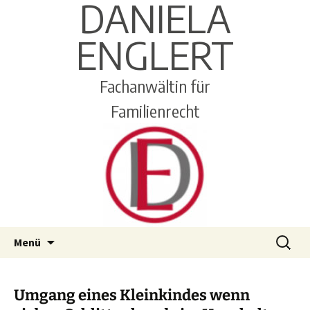
DANIELA
ENGLERT
Fachanwältin für
Familienrecht
Zum
Suchen
Menü
Inhalt
nach:
springen
Umgang eines Kleinkindes wenn