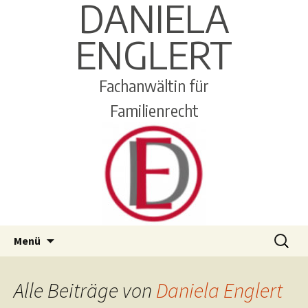
DANIELA
ENGLERT
Fachanwältin für
Familienrecht
Zum
Suchen
Menü
Inhalt
nach:
springen
Alle Beiträge von
Daniela Englert